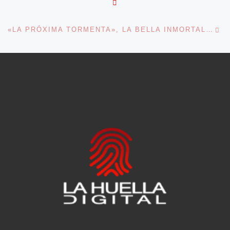
VOLVER A LA LISTA DE 
En
«LA PRÓXIMA TORMENTA», LA BELLA INMORTALIDAD DEL VERSO