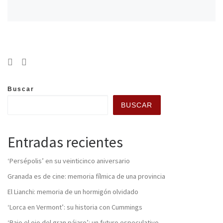
Buscar
BUSCAR
Entradas recientes
‘Persépolis’ en su veinticinco aniversario
Granada es de cine: memoria fílmica de una provincia
El Lianchi: memoria de un hormigón olvidado
‘Lorca en Vermont’: su historia con Cummings
‘Bajo el ojo del gran pájaro’: un futuro especulativo