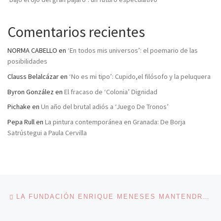
Comentarios recientes
NORMA CABELLO
en
‘En todos mis universos’: el poemario de las
posibilidades
Clauss Belalcázar
en
‘No es mi tipo’: Cupido,el filósofo y la peluquera
Byron González
en
El fracaso de ‘Colonia’ Dignidad
Pichake
en
Un año del brutal adiós a ‘Juego De Tronos’
Pepa Rull
en
La pintura contemporánea en Granada: De Borja
Satrústegui a Paula Cervilla
Navegación de entradas
Entrada anterior
LA FUNDACIÓN ENRIQUE MENESES MANTENDRÁ VIVO EL RECUERDO DEL PERIODISTA ESPAÑOL