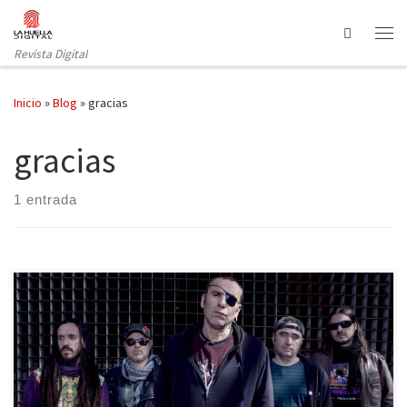
Saltar al contenido
Search
Revista Digital
Inicio
»
Blog
»
gracias
gracias
1 entrada
“No te olvides de decir que está de puta madre hecho. El diseño
es una pasada y el disco es una preciosidad”, recuerda Vito
Íñiguez, cantante de Sínkope, mientras nos despedimos. “Han