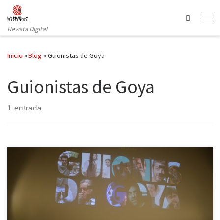
Saltar al contenido
Search
Revista Digital
Inicio
»
Blog
»
Guionistas de Goya
Guionistas de Goya
1 entrada
No tenemos más que acudir a Google para darnos cuenta de que
la convocatoria del Sindicato de Guionistas ALMA era más una
necesidad que una fiesta. El cine español, ese que nos eclipsa una