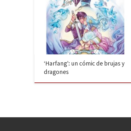
Los cuentos de los hermanos Grimm siguen siendo, a
día de hoy, fuente de inspiración para historias.
Harfang de Aurore publicado por Fandogamia es el
ejemplo de que la tradición de los cuentos
tradicionales en Europa sigue vigente. Una pareja, una
bruja, un dragón y una espada son los ingredientes
necesarios para […]
‘Harfang’: un cómic de brujas y
dragones