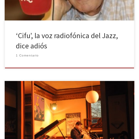
‘Cifu’, la voz radiofónica del Jazz,
dice adiós
1 Comentario
De todas las cosas que aún me faltan por hacer de mi lista de
imprescindibles de Madrid, este jueves tuve la suerte de tachar «Ir
a un concierto de jazz». Y qué concierto, y qué lugar. En pleno
corazón de Madrid puedes sentirte transportado a 1920 solo con
cruzar las […]