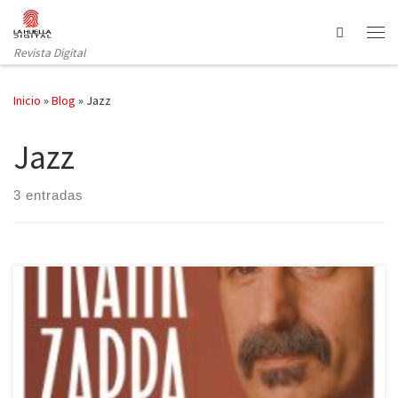
Saltar al contenido
Search
Revista Digital
Inicio
»
Blog
»
Jazz
Jazz
3 entradas
Publicado en 1989 en Estados Unidos, cuatro años antes de su
muerte, La verdadera historia de Frank Zappa ha tenido que
esperar más de veinte años para ser editada en nuestro país, algo