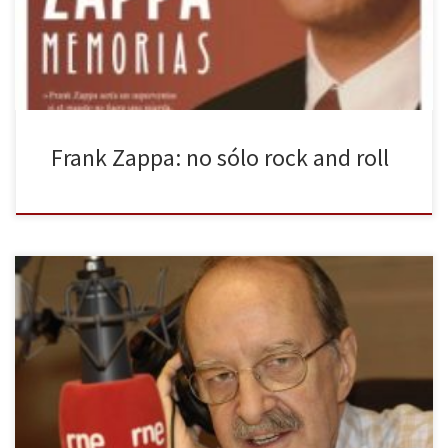
a todas luces incomprensible. Gran acierto de Malpaso editorial,
por tanto. Cuando pienso en la historia del rock, […]
Frank Zappa: no sólo rock and roll
Juan Carlos Cifuentes, más conocido como ‘Cifu’, nos deja a los 74
años debido a un derrame cerebral. Tras su repentina marcha, en
nuestra memoria nos quedan las palabras de quien fue uno de los
pioneros en la prensa Jazzista española. Parisino de nacimiento,
‘Cifu’ creció en una Francia emergente […]