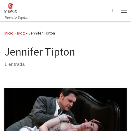
Saltar al contenido
Search
Revista Digital
Inicio
»
Blog
»
Jennifer Tipton
Jennifer Tipton
1 entrada
Un cordón de plástico de color amarillo delimita el escenario. “No
pasar”, dice. Hacerlo implica un peligro, una sanción, un riesgo. Un
atrevimiento, quizás. De un lado del cordón queda la amenaza, el