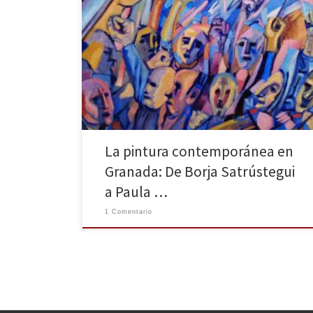
El panorama musical de Granada despunta desde
hace décadas en su versión más urbana, pero, aunque
sea menos conocida, también el ámbito de la pintura
contemporánea merece su reconocimiento. Quizá
uno de los pintores que más me han llamado la
atención recientemente sea Borja Satrústegui. Entre el
18 de diciembre […]
La pintura contemporánea en
Granada: De Borja Satrústegui
a Paula …
1 Comentario