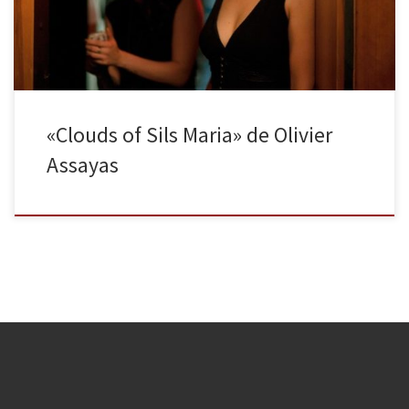
a Eva al Desnudo; pero más bien se trata de una […]
«Clouds of Sils Maria» de Olivier
Assayas