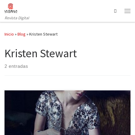
Saltar al contenido
Search
Revista Digital
Inicio
»
Blog
»
Kristen Stewart
Kristen Stewart
2 entradas
Fantasmas, misterio, moda y Kristen Stewart son los cuatro vértices
de Personal Shopper, la nueva película del famoso director
francés Olivier Assayas (Paris, je t’aime, Viaje a Sils Maria). La
historia se centra en Maureen (Kristen Stewart, La Saga