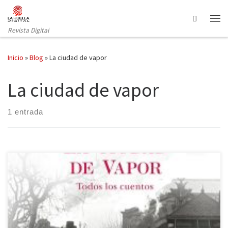
Saltar al contenido
Search
Revista Digital
Inicio
»
Blog
»
La ciudad de vapor
La ciudad de vapor
1 entrada
Hace tan solo unos meses que Carlos Ruiz Zafón nos dejó
huérfanos de sus historias y es inevitable que rememoremos
cómo conocimos al autor. Me acuerdo que mis padres me
regalaron La sombra del viento porque un librero (¡benditos