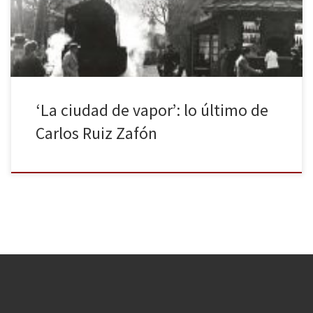
libreros!) se lo había recomendado. Estaba aún en el instituto y
[…]
‘La ciudad de vapor’: lo último de
Carlos Ruiz Zafón