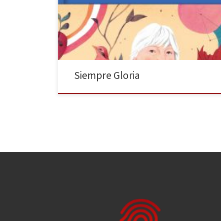
escribía e ilustraba sus propios cuentos y a los catorce
dejó la escuela, no sin antes haber sido expulsada de
tres colegios por replicar a sus profesores.
Posteriormente, trabajó como contable […]
Siempre Gloria