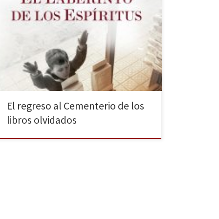
Carlos Ruíz Zafón cierra su tetralogía con El laberinto
de los espíritus y finaliza una saga que ha conquistado
a millones de lectores desde que en 2001 se
publicara La sombra del viento. Si bien es cierto que
el tercer volumen, El prisionero del cielo, nos dejó
algo desencantados, afortunadamente […]
El regreso al Cementerio de los
libros olvidados