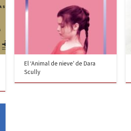
La escritora y fotógrafa Dara Scully publicó
recientemente su segunda novela: Animal de nieve.
Forma parte de la colección publicada por Caballo de
Troya, cuya edición corre a cargo este año de Antonio
J. Rodríguez y Luna Miguel. Su primera obra, Tenían la
belleza del salvaje, publicada por Harpo, vio […]
El ‘Animal de nieve’ de Dara
Scully