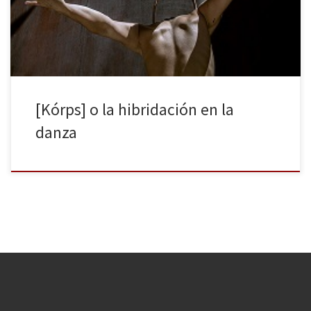
el de la compañía Miquel Barcelona, [Kórps], una pieza de danza
contemporánea que hibrida distintos lenguajes, en […]
[Kórps] o la hibridación en la
danza