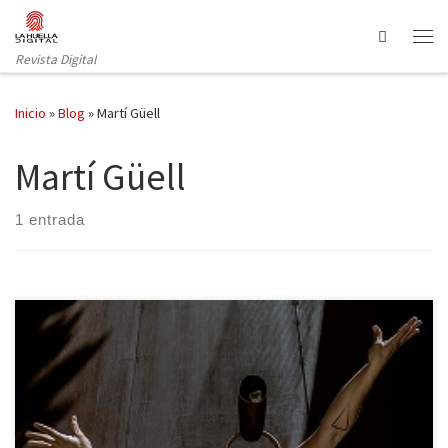
Saltar al contenido
Search
Revista Digital
Inicio
»
Blog
»
Martí Güell
Martí Güell
1 entrada
El Cruïlla XXS arranca este mes de julio con las nuevas líneas de
programación dentro del festival que incluyen también las artes
escénicas. El primero de los espectáculos de esta sección ha sido