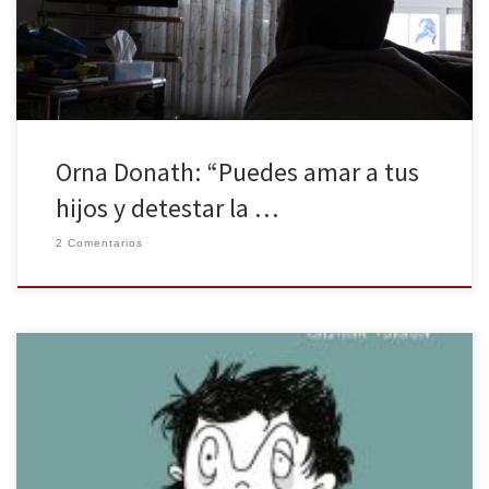
una mujer, sino 23, y cuando detrás de esas 23 surgen otras y
otras, parece […]
Orna Donath: “Puedes amar a tus
hijos y detestar la …
2 Comentarios
La ilustradora Cristina Torrón acaba de publicar Mammasutra. 1001
posturas para mujeres en apuros en Lumen, un libro que surge de
su blog homónimo. En él, Mammasutra, “una madre frustrada pero