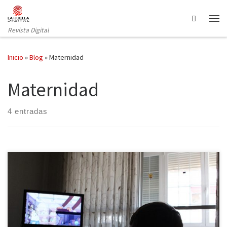
Saltar al contenido
Search
Revista Digital
Inicio
»
Blog
»
Maternidad
Maternidad
4 entradas
Ha dado mucho que hablar y no es para menos: Una mujer
diciendo en voz alta que se arrepiente de ser madre puede
catalogarse de caso aislado o de locura. Pero cuando no sólo es