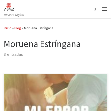
Saltar al contenido
Search
Revista Digital
Inicio
»
Blog
»
Moruena Estríngana
Moruena Estríngana
3 entradas
Booket nos trae la tercera entrega de la serie Mi error, esta vez es
el turno de personajes que tuvieron cierta relevancia en el primer
libro de la saga: Bianca y Albert. ¿El título de la novela? Mi error fue