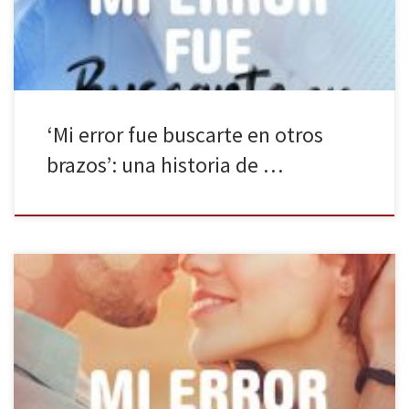
todos los obstáculos que […]
‘Mi error fue buscarte en otros
brazos’: una historia de …
Llega a las librerías la serie Mi error de Moruena Estríngana
publicada por Booket. Mi error fue amar al príncipe es el libro que
abre esta saga. Los reyes y los príncipes parecen que tiene toda la
vida resuelta, que se fácil ponerse en sus zapatos, pero no todo
es […]