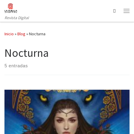
Saltar al contenido
Search
Revista Digital
Inicio
»
Blog
»
Nocturna
Nocturna
5 entradas
Nocturna publica El jardín de hierro de Gema Bonnín, una novela
de fantasía con claroscuros, en la cual la contraposición entre el
bien y el mal se diluyen; el rencor y el perdón son dos armas de