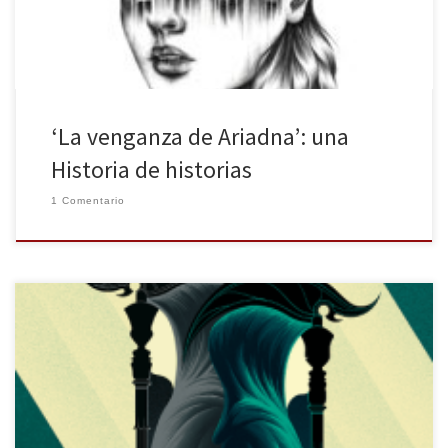
‘La venganza de Ariadna’: una
Historia de historias
1 Comentario
Nocturna nos vuelve a sumergir en el futuro utópico de Nimbo, el
segundo volumen de El arco de la Guadaña. El libro de Neal
Shuterman llega pisando más fuerte que su predecesor Siega. El
mundo se encuentra regido perfectamente por el Nimbo. Así