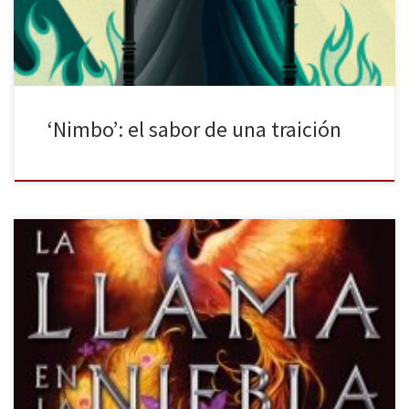
pues, toda la humanidad se encuentra en equilibrio. […]
‘Nimbo’: el sabor de una traición
Nocturna publica un nuevo título de su colección de Literatura
Mágica: La llama en la niebla. Útima obra de Renée Ahdieh, autora
de la bilogía de La ira y el amanecer —próximamente llevada al
cine—. El Japón feudal envuelve la trama y a los personajes con
una maestría que hace que […]