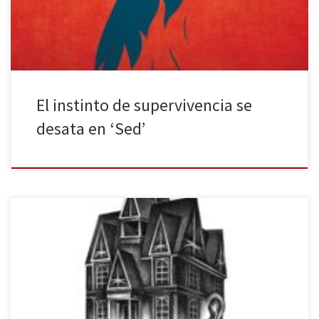
Jarrod Shusterman. La vida depende de […]
El instinto de supervivencia se
desata en ‘Sed’
La venganza de Ariadna es el último libro publicado de Alba
Quintas Garciandia, esta vez de la mano de Nocturna Editorial.
Esta novela es un canto a la mujer; la autora trata de romper esos
estigmas que los rodean. María de Zayas ya da fe de ello allá por
el Siglo […]