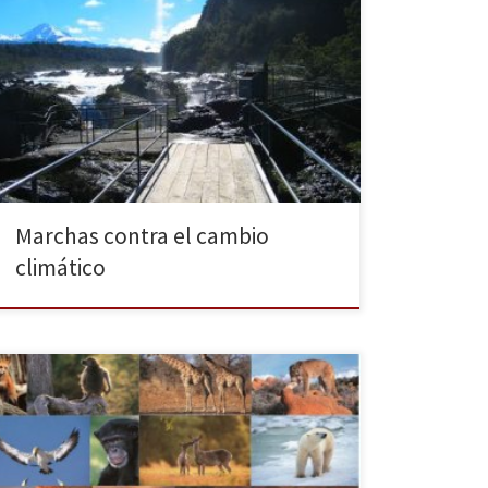
Para hoy y mañana hay convocadas concentraciones y
marchas en decenas de ciudades de todo el globo
contra el cambio climático. Se la denomina
la movilización climática de los pueblos y tiene su
punto de partida en la ciudad que nunca duerme,
Nueva York, este domingo 21 de septiembre. De
forma […]
Marchas contra el cambio
climático
Un gran avance ha sido la reducción a cero del
furtivismo de la vida salvaje en Nepal. Sin embargo
WWF recuerda que aún queda mucho trabajo por
hacer ya que en Sudáfrica fueros abatidos mil