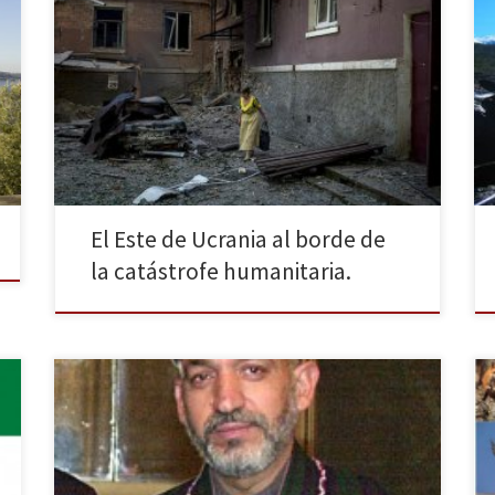
La tregua pactada con la Organización para la
Seguridad y la Cooperación en Europa (OSCE) en
Ucrania el 9 de diciembre de 2014 finalizó con el
ataque del Ejército ucraniano a la ciudad de Donetsk
el 18 de enero. Según el asesor del presidente de
Ucrania, Yuri Biryukov, los soldados ucranianos […]
El Este de Ucrania al borde de
la catástrofe humanitaria.
Afganistán celebró el pasado sábado 5 de abril las
terceras elecciones presidenciales de su historia
desde que se hundiese el régimen talibán en 2001. La
alta participación, un 60% aproximadamente, ha