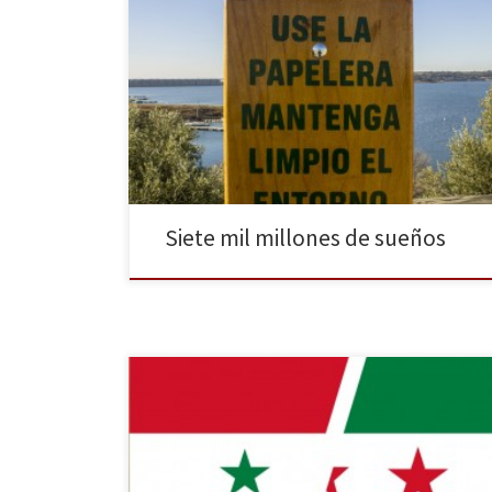
El eslogan que propone el Programa de las Naciones
Unidas para el Medio Ambiente, para celebrar el Día
Mundial del Medio Ambiente de 2015 es “Siete mil
millones de sueños. Un solo planeta. Consume con
moderación”. Si el eslogan del año pasado era “Alza
tu voz, no el nivel del […]
Siete mil millones de sueños
Tras tres años de guerra civil, Siria vive su momento
más crítico, superando las 200 víctimas mortales al día
y con unas condiciones que no hacen sino dificultar
todavía más la llegada de ayuda humanitaria. En