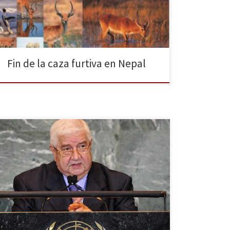
rinocerontes de manera furtiva en 2013. El 4 de marzo
es la fecha elegida por […]
Fin de la caza furtiva en Nepal
El pasado martes 22 de enero comenzó en Montreux,
Suiza, la segunda cumbre de paz internacional sobre
Siria bautizada como Ginebra II. La convención reunió
a representantes del gobierno y de la oposición siria,
a 39 países, la ONU y la Liga Árabe. El principal
resultado de la cita ha […]