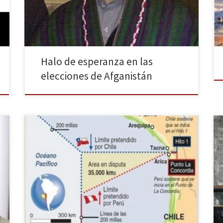
sorprendido gratamente a los principales actores
internacionales. Sin embargo, pese a este eminente
entusiasmo se espera una segunda ronda […]
Halo de esperanza en las
elecciones de Afganistán
El pasado lunes 27 de enero, el Tribunal Internacional
de Justicia (TIJ) de la ONU puso fin al conflicto
marítimo entre Perú y Chile por la definición de los
límites náuticos entre ambos países y la titularidad de
una franja marítima de 38.000 Km2 de extensión. La
Corte internacional ha concedido a Perú […]