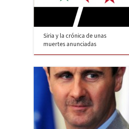
medio de este caos, el país se prepara para unas
elecciones presidenciales que, por […]
Siria y la crónica de unas
muertes anunciadas
Con motivo del tercer aniversario del levantamiento
popular contra el régimen sirio, Estados Unidos ha
publicado su informe anual de Derechos Humanos en
el que responsabiliza tanto al Gobierno como a los
grupos extremistas de las continuas torturas,
desplazamientos forzados y hambruna que han
dejado cerca de 140000 muertos en […]