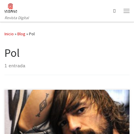
Saltar al contenido
Search
Revista Digital
Inicio
»
Blog
»
Pol
Pol
1 entrada
El cantante madrileño Pol, nos cita en un parque de las afueras
para hablarnos de su nuevo proyecto. Al aire libre e inseparable
de su guitarra, se muestra ilusionado hablándonos del disco que