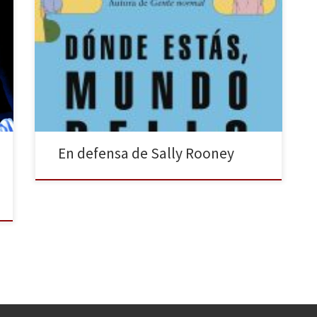
«Alice, le dijo, ¿algún día voy a tener que vivir en el
mundo real? Sin levantar la vista, Alice resopló con
sorna y respondió: Dios, no, por supuesto que no.
¿Quién te ha dicho eso?». Confieso. Estoy más de
media hora mirando la pantalla del ordenador sin
saber cómo enfocar […]
En defensa de Sally Rooney