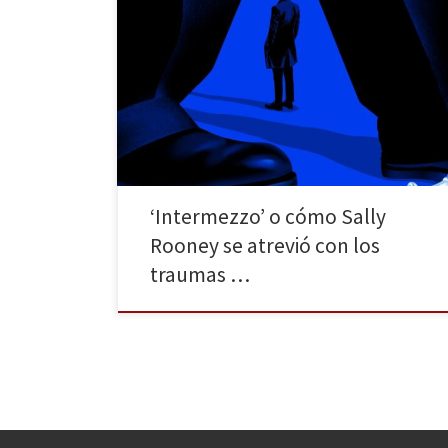
«Mis novias se están sindicando. Creo que me voy a
morir» Ha vuelto Sally Rooney y, esta vez, se ha
metido con todo el equipo hasta la cocina. La autora
irlandesa más internacional (con permiso de Maggie
O’Farrell) se atreve en su nueva novela, Intermezzo, a
rascar en los lazos […]
‘Intermezzo’ o cómo Sally
Rooney se atrevió con los
traumas …