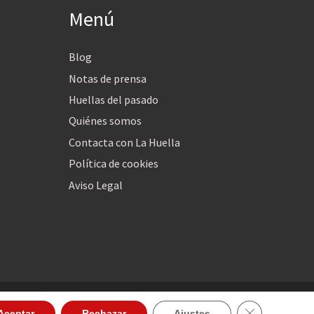
Menú
Blog
Notas de prensa
Huellas del pasado
Quiénes somos
Contacta con La Huella
Política de cookies
Aviso Legal
Cerrar el ban
Aceptar
Rechazar
Ajustes