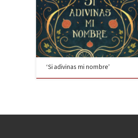
Literup publica Si adivinas mi nombre de Helena
Vicente y Vincent L. Ochoa, una novela corta
englobada en el Proyecto Iris, una iniciativa de la
editorial que quiere mostrar personajes LGBTIAQ+ en
la novela romántica. Este relato se construye sobre
el cuento tradicional de Rumpelstiltskin. La reescritura
mantiene todo el espíritu del original, la simbología y
la mitología de los […]
‘Si adivinas mi nombre’