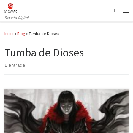
Saltar al contenido
Search
Revista Digital
Inicio
»
Blog
»
Tumba de Dioses
Tumba de Dioses
1 entrada
Plaza y Janés publica la segunda parte de Las crónicas de la
Nuncanoche bajo el título Tumba de Dioses. Jay Kristoff nos lleva
de vuelta a la República de Itreya junto con Mia, Don Majo y