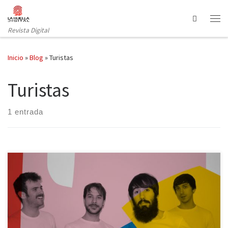
Saltar al contenido
Search
Revista Digital
Inicio
»
Blog
»
Turistas
Turistas
1 entrada
Las citas a ciegas son una constante en el periodismo. Cuadrar
agendas y quedar en terreno neutral, normalmente un bar, es tan
habitual que debería impartirse como asignatura en las
universidades. Elegir un bar es imprescindible siempre que haya