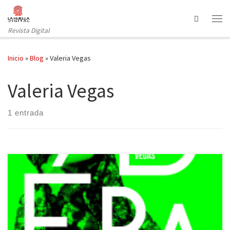
Saltar al contenido
Search
Revista Digital
Inicio
»
Blog
»
Valeria Vegas
Valeria Vegas
1 entrada
Valeria Vegas publica con Dos Bigotes un libro cargado de historia
—quizá, más microrrelatos que conforman esa gran semblanza—
del colectivo LGBTIAQ+ en España, titulado Libérate. La
diversidad, concretamente, de orientación sexual o de identidad