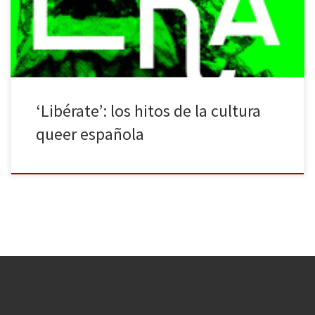
de género, ha sido un tema tabú: algo que se ha mantenido —
vivido— oculto durante décadas, […]
‘Libérate’: los hitos de la cultura
queer española