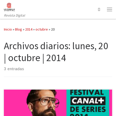
Saltar al contenido
Search
Revista Digital
Inicio
»
Blog
»
2014
»
octubre
»
20
Archivos diarios:
lunes, 20
| octubre | 2014
3 entradas
De cómo hartarse de ver series y escuchar ponentes y no morir en