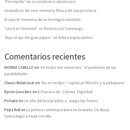
‘Persépolis’ en su veinticinco aniversario
Granada es de cine: memoria fílmica de una provincia
El Lianchi: memoria de un hormigón olvidado
‘Lorca en Vermont’: su historia con Cummings
‘Bajo el ojo del gran pájaro’: un futuro especulativo
Comentarios recientes
NORMA CABELLO
en
‘En todos mis universos’: el poemario de las
posibilidades
Clauss Belalcázar
en
‘No es mi tipo’: Cupido,el filósofo y la peluquera
Byron González
en
El fracaso de ‘Colonia’ Dignidad
Pichake
en
Un año del brutal adiós a ‘Juego De Tronos’
Pepa Rull
en
La pintura contemporánea en Granada: De Borja
Satrústegui a Paula Cervilla