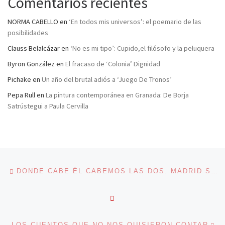
Comentarios recientes
NORMA CABELLO
en
‘En todos mis universos’: el poemario de las
posibilidades
Clauss Belalcázar
en
‘No es mi tipo’: Cupido,el filósofo y la peluquera
Byron González
en
El fracaso de ‘Colonia’ Dignidad
Pichake
en
Un año del brutal adiós a ‘Juego De Tronos’
Pepa Rull
en
La pintura contemporánea en Granada: De Borja
Satrústegui a Paula Cervilla
Navegación de entradas
Entrada anterior
DONDE CABE ÉL CABEMOS LAS DOS. MADRID SE SUMA CONTRA EL MANSPREADING
VOLVER A LA LISTA DE 
En
LOS CUENTOS QUE NO NOS QUISIERON CONTAR