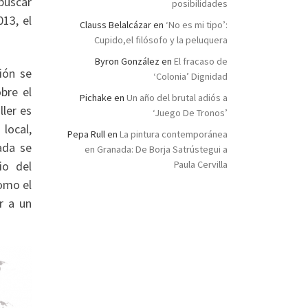
buscar
posibilidades
13, el
Clauss Belalcázar
en
‘No es mi tipo’:
Cupido,el filósofo y la peluquera
Byron González
en
El fracaso de
ión se
‘Colonia’ Dignidad
bre el
Pichake
en
Un año del brutal adiós a
ller es
‘Juego De Tronos’
local,
Pepa Rull
en
La pintura contemporánea
ada se
en Granada: De Borja Satrústegui a
io del
Paula Cervilla
como el
r a un