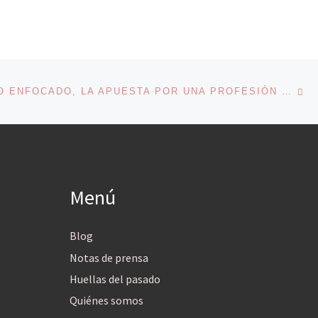
En
ENTRADAS
PERIODISMO ENFOCADO, LA APUESTA POR UNA PROFESIÓN QUE FOMENTA EL CAMBIO SOCIAL
Menú
Blog
Notas de prensa
Huellas del pasado
Quiénes somos