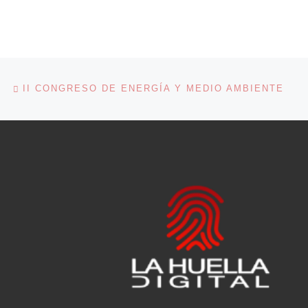
Navegación de entradas
Entrada anterior
II CONGRESO DE ENERGÍA Y MEDIO AMBIENTE