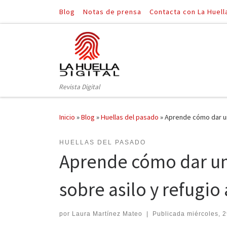
Blog
Notas de prensa
Contacta con La Huell
Saltar al contenido
Revista Digital
Inicio
»
Blog
»
Huellas del pasado
»
Aprende cómo dar una
HUELLAS DEL PASADO
Aprende cómo dar un
sobre asilo y refugio 
por
Laura Martínez Mateo
|
Publicada
miércoles, 2