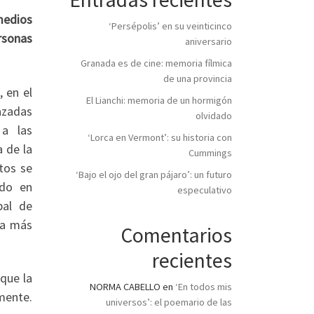
 medios
‘Persépolis’ en su veinticinco
rsonas
aniversario
Granada es de cine: memoria fílmica
de una provincia
 en el
El Lianchi: memoria de un hormigón
azadas
olvidado
 a las
‘Lorca en Vermont’: su historia con
 de la
Cummings
stos se
‘Bajo el ojo del gran pájaro’: un futuro
ido en
especulativo
bal de
ra más
Comentarios
recientes
 que la
NORMA CABELLO
en
‘En todos mis
mente.
universos’: el poemario de las