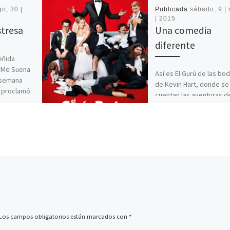
o, 30 |
Publicada
sábado, 9 |
| 2015
stresa
Una comedia
diferente
eñida
a Me Suena
Así es El Gurú de las bo
a semana
de Kevin Hart, donde se
e proclamó
cuentan las aventuras d
hombre cuando decide 
se […]
Los campos obligatorios están marcados con
*