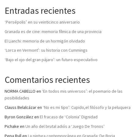
Entradas recientes
‘Persépolis’ en su veinticinco aniversario
Granada es de cine: memoria fílmica de una provincia
El Lianchi: memoria de un hormigón olvidado
‘Lorca en Vermont’: su historia con Cummings
‘Bajo el ojo del gran pájaro’: un futuro especulativo
Comentarios recientes
NORMA CABELLO
en
‘En todos mis universos’: el poemario de las
posibilidades
Clauss Belalcázar
en
‘No es mi tipo’: Cupido,el filósofo y la peluquera
Byron González
en
El fracaso de ‘Colonia’ Dignidad
Pichake
en
Un año del brutal adiós a ‘Juego De Tronos’
Pepa Rull
en
La pintura contemporánea en Granada: De Borja