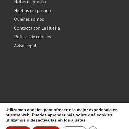
Notas de prensa
Huellas del pasado
Quiénes somos
Contacta con La Huella
Política de cookies
Aviso Legal
Utilizamos cookies para ofrecerte la mejor experiencia en
La Huella Digital
© 2026
– Todos los derechos reservados
nuestra web. Puedes aprender más sobre qué cookies
utilizamos o desactivarlas en los
ajustes
.