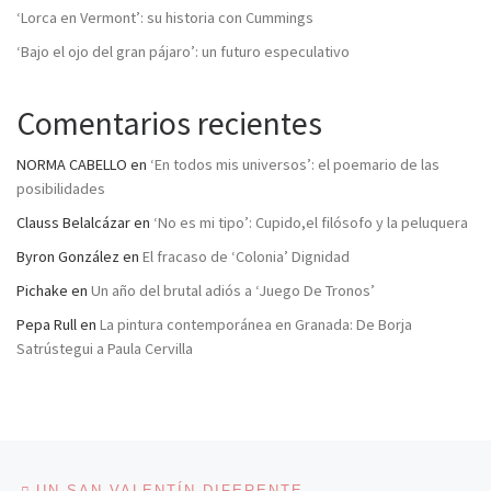
‘Lorca en Vermont’: su historia con Cummings
‘Bajo el ojo del gran pájaro’: un futuro especulativo
Comentarios recientes
NORMA CABELLO
en
‘En todos mis universos’: el poemario de las
posibilidades
Clauss Belalcázar
en
‘No es mi tipo’: Cupido,el filósofo y la peluquera
Byron González
en
El fracaso de ‘Colonia’ Dignidad
Pichake
en
Un año del brutal adiós a ‘Juego De Tronos’
Pepa Rull
en
La pintura contemporánea en Granada: De Borja
Satrústegui a Paula Cervilla
Navegación de entradas
Entrada anterior
UN SAN VALENTÍN DIFERENTE