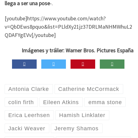
llega a ser una pose
-.
[youtube]https://www.youtube.com/watch?
v=QbDEws8pquo&list=PLldXy21jz37DRLMaNHMWhuL2
QDAFYgEVv[/youtube]
Imágenes y tráiler: Warner Bros. Pictures España
Antonia Clarke
Catherine McCormack
colin firth
Eileen Atkins
emma stone
Erica Leerhsen
Hamish Linklater
Jacki Weaver
Jeremy Shamos