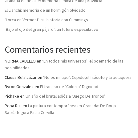
Granada es de cine: memoria fílmica de una provincia
El Lianchi: memoria de un hormigón olvidado
‘Lorca en Vermont’: su historia con Cummings
‘Bajo el ojo del gran pájaro’: un futuro especulativo
Comentarios recientes
NORMA CABELLO
en
‘En todos mis universos’: el poemario de las
posibilidades
Clauss Belalcázar
en
‘No es mi tipo’: Cupido,el filósofo y la peluquera
Byron González
en
El fracaso de ‘Colonia’ Dignidad
Pichake
en
Un año del brutal adiós a ‘Juego De Tronos’
Pepa Rull
en
La pintura contemporánea en Granada: De Borja
Satrústegui a Paula Cervilla