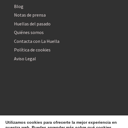
Blog
Notas de prensa
Huellas del pasado
Quiénes somos
Contacta con La Huella
Política de cookies
Aviso Legal
Utilizamos cookies para ofrecerte la mejor experiencia en
La Huella Digital
© 2026
– Todos los derechos reservados
nuestra web. Puedes aprender más sobre qué cookies