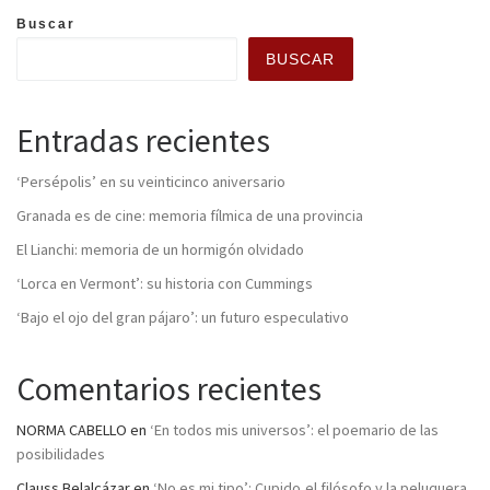
Buscar
BUSCAR
Entradas recientes
‘Persépolis’ en su veinticinco aniversario
Granada es de cine: memoria fílmica de una provincia
El Lianchi: memoria de un hormigón olvidado
‘Lorca en Vermont’: su historia con Cummings
‘Bajo el ojo del gran pájaro’: un futuro especulativo
Comentarios recientes
NORMA CABELLO
en
‘En todos mis universos’: el poemario de las
posibilidades
Clauss Belalcázar
en
‘No es mi tipo’: Cupido,el filósofo y la peluquera