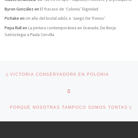
Byron González
en
El fracaso de ‘Colonia’ Dignidad
Pichake
en
Un año del brutal adiós a ‘Juego De Tronos’
Pepa Rull
en
La pintura contemporánea en Granada: De Borja
Satrústegui a Paula Cervilla
Navegación de entradas
Entrada anterior
VICTORIA CONSERVADORA EN POLONIA
VOLVER A LA LISTA DE 
En
PORQUE NOSOTRAS TAMPOCO SOMOS TONTAS