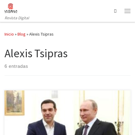
Saltar al contenido
Search
Revista Digital
Inicio
»
Blog
»
Alexis Tsipras
Alexis Tsipras
6 entradas
El Gobierno griego ha dado un paso adelante en su política
exterior acercándose a Rusia para trazar nuevos caminos hacia la
recuperación. Sin embargo, desde Bruselas se encargan de
recordar los compromisos que Grecia tiene con las instituciones