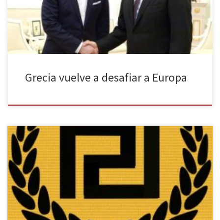
europeas y advierten de que distanciarse de la Unión Europea
supondría un […]
Grecia vuelve a desafiar a Europa
Nikolaos Mijaloliakos, líder del partido neonazi griego Amanecer
Dorado, salió de la cárcel el pasado 20 de marzo. El
parlamentario ha salido de prisión preventiva tras cumplir el
máximo de 18 meses que establece la legislación griega. El
motivo de su encarcelamiento se debió a la investigación que
siguió al […]