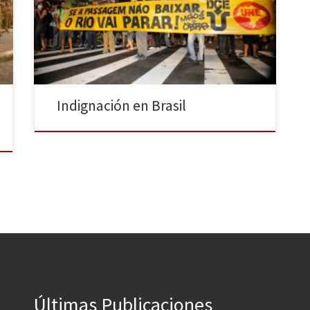
Janeiro debido al aumento de un 9% en el precio del
billete de autobús. La subida supone unos 10
céntimos de euro aproximadamente, de 2,75 reales a
3. La protesta, a […]
Indignación en Brasil
Últimas Publicaciones