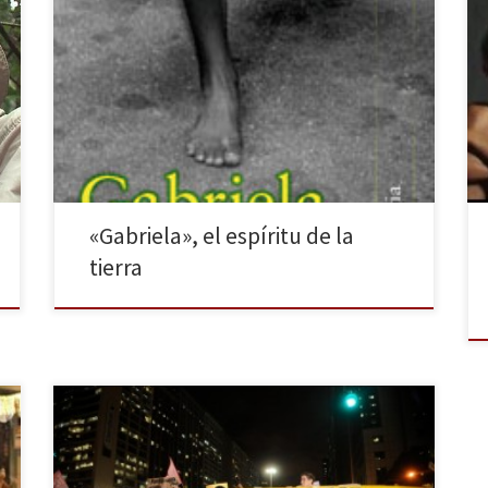
Leer a Amado es entender que la novela es una
adivinanza del mundo, que representa una parte de
la realidad, del modo que lo hacen los sueños, anoto.
Esta idea circula por las venas de la literatura universal.
El literato es en definitiva un creador de un mundo
que existe […]
«Gabriela», el espíritu de la
tierra
Alrededor de dos mil ciudadanos se manifestaron el
pasado jueves 6 de febrero en las calles de Río de