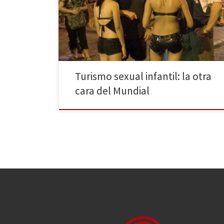
tráfico de menores que ven en el evento deportivo el
escenario perfecto para desarrollar un negocio que ha
convertido al país carioca en uno de los principales
destinos con este […]
Turismo sexual infantil: la otra
cara del Mundial