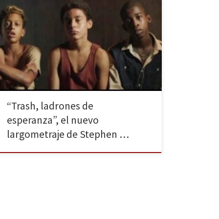
La última película del realizador británico, que
podemos disfrutar en nuestras salas de cine desde el
pasado 28 de noviembre, nos cuenta las peripecias
de Rafael, Gardo y Rata, tres chiquillos cariocas, al
encontrar una billetera repleta de dinero. Trash,
ladrones de esperanza comienza con la historia de
tres niños […]
“Trash, ladrones de
esperanza”, el nuevo
largometraje de Stephen …