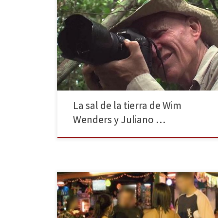
Más que un fotógrafo, mucho más que fotografías. El
cineasta alemán Wim Wenders realiza un minucioso
recorrido por la obra del maestro de la fotografía
Sebastião Salgado; y en esta ocasión se acompaña
del hijo de este, Juliano Ribeiro Salgado. Uno de los
atractivos del presente trabajo descansa en su diseño
[…]
La sal de la tierra de Wim
Wenders y Juliano …
Con la llegada del Mundial de fútbol todas las miradas
se centran en Brasil, incluidas las de las redes de