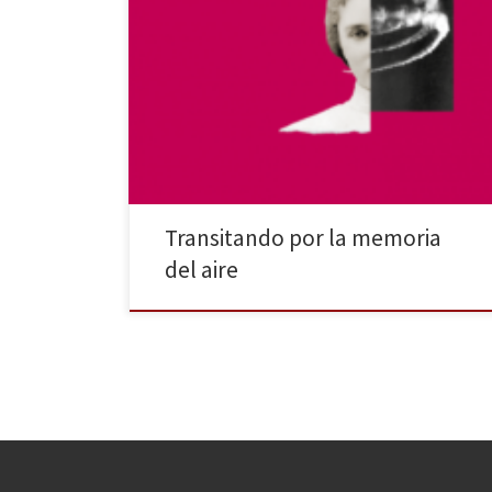
Casi no ha empezado 2019 y ya tengo un libro al que
le pongo la etiqueta de «lectura necesaria para la
existencia». Que me diréis que soy una exagerada, lo
sé, pero es que cuando andaba yo terminando de
leer La memoria del aire con unos escalofríos
recorriéndome la columna vertebral me […]
Transitando por la memoria
del aire