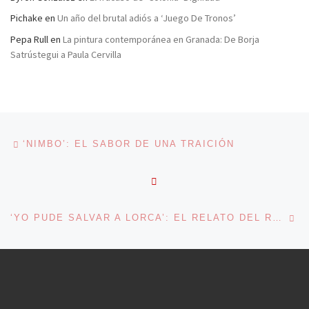
Pichake
en
Un año del brutal adiós a ‘Juego De Tronos’
Pepa Rull
en
La pintura contemporánea en Granada: De Borja
Satrústegui a Paula Cervilla
Navegación de entradas
Entrada anterior
‘NIMBO’: EL SABOR DE UNA TRAICIÓN
VOLVER A LA LISTA DE 
En
‘YO PUDE SALVAR A LORCA’: EL RELATO DEL RECUERDO