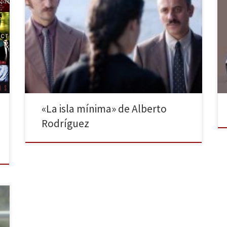
La resolución de una trama detectivesca no viene a
ser el objetivo principal, sino que la importancia de
toda novela negra presenta una atmósfera asfixiante,
insegura, violenta, injusta, corrompida por el poder. La
división entre buenos y malos queda difuminada, sus
protagonistas son individuos derrotados, en
decadencia, que buscan la […]
«La isla mínima» de Alberto
Rodríguez