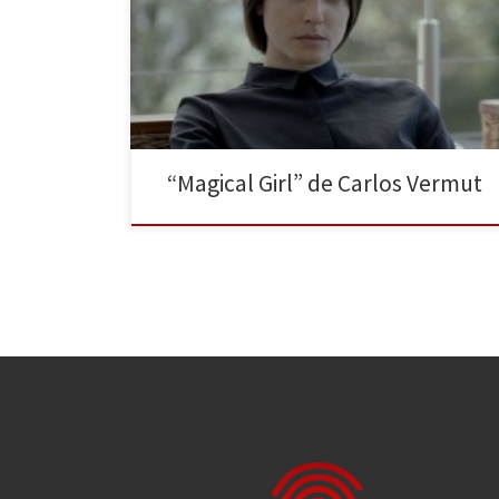
Festival de San Sebastián: Concha de Oro a mejor
película y Concha de Plata a mejor director. Vermut
pone extremo cuidado en el relato y deposita una
especie de extraña confianza tanto en él como […]
“Magical Girl” de Carlos Vermut