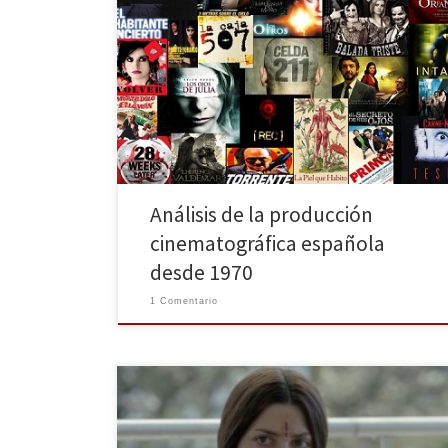
Desde hace varios años España está inmersa en una
crisis económica que también afecta al resto del
mundo. Es curioso que ya mucho antes, desde la
década de los 90 esta misma palabra se utilizara para
referirse a un sector en concreto de la sociedad
española: el cine. Desde innumerables […]
Análisis de la producción
cinematográfica española
desde 1970
1 Comentario
Impresiones sobre la nueva película del director
madrileño, que ha resultado triunfadora en el último