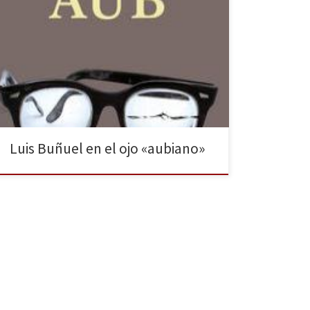
Sobre Buñuel existen numerosos estudios publicados
y su sombra bibliográfica, como su cine, es alargada.
Luis Buñuel, novela de Max Aub ha aparecido
recientemente en nuestras librerías, editado por
Cuadernos del Vigía. Luis Buñuel, novela fue el único
libro que despertó verdadero interés en el realizador
aragonés. Un más que […]
Luis Buñuel en el ojo «aubiano»