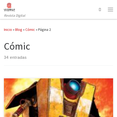
Saltar al contenido
Search
Revista Digital
Inicio
»
Blog
»
Cómic
»
Página 2
Cómic
34 entradas
La editorial Fandogamia continúa descubriéndonos el cómic
Borderlands, basado en el videojuego del mismo nombre que
apareció en Microsoft Windows, en Xbox 360 y en PlayStation 3. La
caída Fyrestone es el segundo volumen, en el que acompañamos