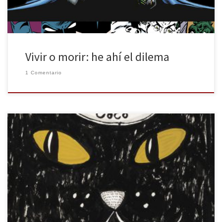
Vivir o morir: he ahí el dilema
1 Comentario
Los gatos han conquistado Internet y parece que “el mundo se
divide en dos: los amantes de los gatos… y el resto” como se
recoge en Adelaida & Coco. Adelaida, protagonista del libro,
pertenece al primer grupo. Eire presenta en Grijalbo un cómic
sobre una joven freelance que vive con […]