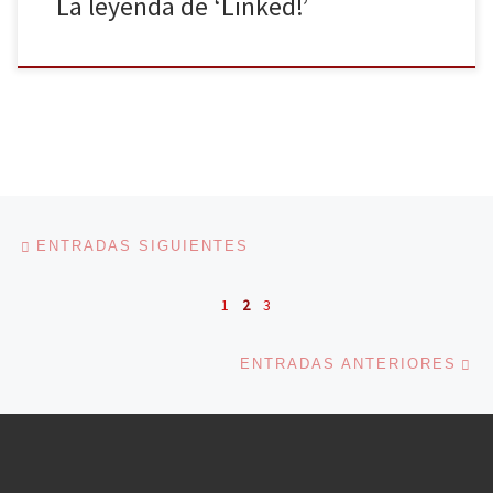
La leyenda de ‘Linked!’
Navegación de entradas
Entradas siguientes
ENTRADAS SIGUIENTES
1
2
3
En
ENTRADAS ANTERIORES