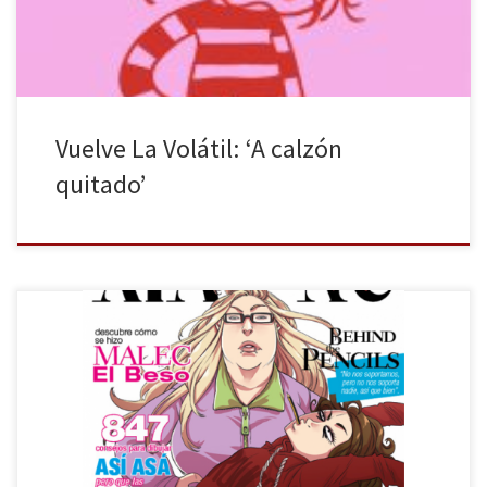
emoticonos, memes, gif y […]
Vuelve La Volátil: ‘A calzón
quitado’
Fandogamia presenta Xian Nu Studio Sketchbook una recopilación
de ilustraciones, páginas de cómics que se quedaron en
proyectos, fanarts, etc. de Laura e Irena. A través de estas páginas,
se puede observar la evolución artística de las artístas. Así como
sus pasos en el mundo laboral del cómic y la […]