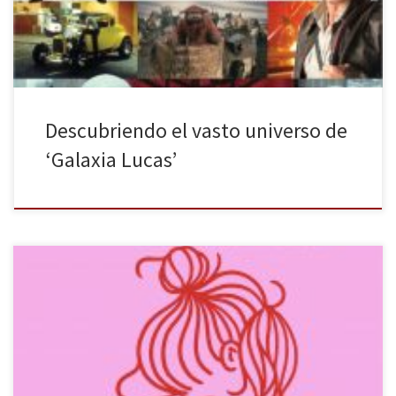
[…]
Descubriendo el vasto universo de
‘Galaxia Lucas’
La palabra ‘emoción’, tal y como define el DRAE la palabra, es la
“Alteración del ánimo intensa y pasajera, agradable o penosa,
que va acompañada de cierta conmoción somática”. En pleno
siglo XXI, ¿quién no ha expresado esto con contenido visuales?
Constantemente relacionamos sentimientos con imágenes: