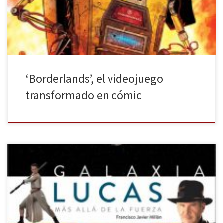
a los cuatro personajes principales y héroes de esta obra, que ya
[…]
‘Borderlands’, el videojuego
transformado en cómic
Al hablar de Lucasfilms automáticamente se nos viene a la mente
dos clásicas sagas, Star Wars e Indiana Jones. Pero la productora
creada por el cineasta George Lucas ha sido responsable de otros
grandes títulos cinematográficos que seguramente conozcas y
que probablemente no sabías. Es por ello que Diábolo Ediciones