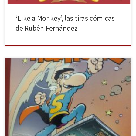
‘Like a Monkey’, las tiras cómicas
de Rubén Fernández
Pocos personajes del cómic español nos han embaucado tanto
como el de Superlópez (con permiso de Mortadelo). Creado por
el dibujante Juan López Fernández, más conocido como Jan, su
historia es una clara parodia al popular superhéroe Superman.
Nacido en el planeta Chitón con el nombre de Jo-Con-Él, llegó a
[…]