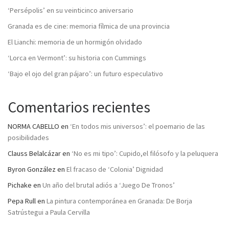
‘Persépolis’ en su veinticinco aniversario
Granada es de cine: memoria fílmica de una provincia
El Lianchi: memoria de un hormigón olvidado
‘Lorca en Vermont’: su historia con Cummings
‘Bajo el ojo del gran pájaro’: un futuro especulativo
Comentarios recientes
NORMA CABELLO
en
‘En todos mis universos’: el poemario de las
posibilidades
Clauss Belalcázar
en
‘No es mi tipo’: Cupido,el filósofo y la peluquera
Byron González
en
El fracaso de ‘Colonia’ Dignidad
Pichake
en
Un año del brutal adiós a ‘Juego De Tronos’
Pepa Rull
en
La pintura contemporánea en Granada: De Borja
Satrústegui a Paula Cervilla