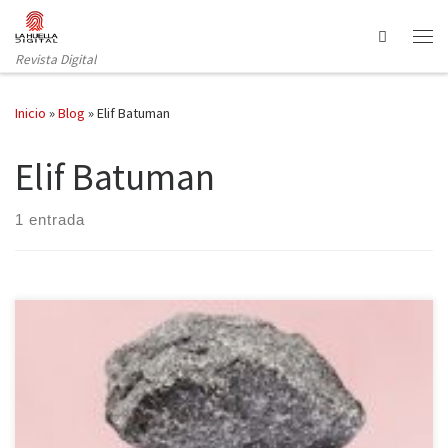
Saltar al contenido
Search
Revista Digital
Inicio
»
Blog
»
Elif Batuman
Elif Batuman
1 entrada
Selin, de familia turca, llega a la universidad de Harvard. En este
primer año se matriculará en asignaturas de Lingüística que le
harán reflexionar sobre el lenguaje y sobre diversas
investigaciones de Sapir o Chomsky. A su vez, aprenderá ruso,