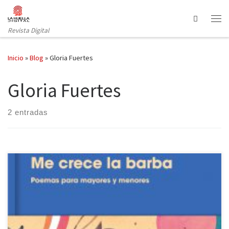
Saltar al contenido
Search
Revista Digital
Inicio
»
Blog
»
Gloria Fuertes
Gloria Fuertes
2 entradas
Gloria Fuertes nació en Lavapiés, un barrio humilde del centro de
Madrid, en 1917. A los cinco años ya escribía e ilustraba sus propios
cuentos y a los catorce dejó la escuela, no sin antes haber sido