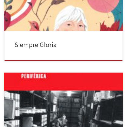
expulsada de tres colegios por replicar a sus profesores.
Posteriormente, trabajó como contable […]
Siempre Gloria
A Juan Carlos Onetti, Menéndez Pidal, Goethe, Borges y Stephen
King les separan muchos años y kilómetros -también figurada y
estilísticamente hablando-. Pero todos ellos, y el resto de los
autores reseñados en El escritor en su paraíso, tienen algo en
común: fueron bibliotecarios. Las bibliotecas tienen algo que
quienes gustamos […]