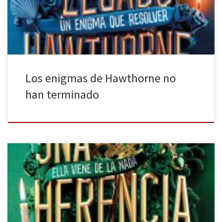
probabilidad de que la realidad supere la ficción. No obstante, en
el caso de esta novela, Tobias Tattersall Hawthorne se esmeró […]
Los enigmas de Hawthorne no
han terminado
Molino publica Una herencia en juego de Jennifer Lynn Barnes. El
mundo es un lugar sesgado por las clases sociales. Podemos
encontrar familias como las de Shameless o personas tan ricas
como Tony Stark. Al mismo tiempo es un lugar de misterios como