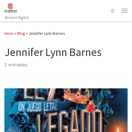
Saltar al contenido
Search
Revista Digital
Inicio
»
Blog
»
Jennifer Lynn Barnes
Jennifer Lynn Barnes
2 entradas
Molino publica El legado Hawthorne —la segunda parte de Una
herencia letal— de Jennifer Lynn Barnes. El mundo de las
herencias siempre es peliagudo. Tal vez, incluso, exista la