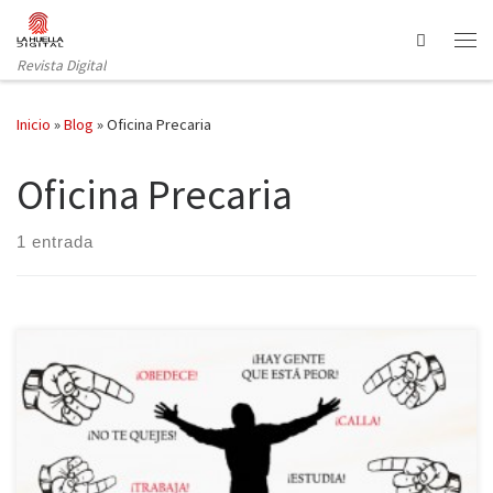
Saltar al contenido
Search
Revista Digital
Inicio
»
Blog
»
Oficina Precaria
Oficina Precaria
1 entrada
Ante la falta de empleo y la precariedad del mercado laboral
muchos y muchas jóvenes tituladas están teniendo que abandonar
el país para encontrar una oportunidad allá donde les dejen
desarrollarse profesionalmente. Mientras tanto, en España, otros