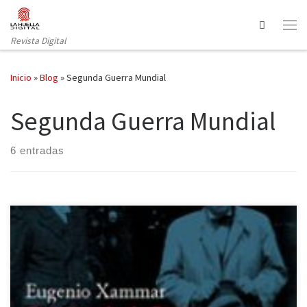
Saltar al contenido
Search
Revista Digital
Inicio
»
Blog
»
Segunda Guerra Mundial
Segunda Guerra Mundial
6 entradas
Durante el periodo de entreguerras toda Europa estaba
pendiente de Alemania, el principal vencido de la Gran Guerra
que debido a las cuantiosas reparaciones que fijaba el Tratado de
Versalles sufría una brutal crisis económica. Esta situación provocó