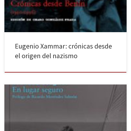
la caída vertiginosa del consumo, el despido masivo de
trabajadores y una […]
Eugenio Xammar: crónicas desde
el origen del nazismo
Libros del Asteroide celebra su décimo aniversario reeditando las
obras más representativas de su línea editorial en edición
limitada. Los dos primeros títulos que inician la colección son El
maestro Juan Martínez que estaba allí de Manuel Chaves Nogales
y En lugar seguro de Wallace Stegner. Sus cuidadas ediciones y la