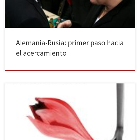
la violencia […]
Alemania-Rusia: primer paso hacia
el acercamiento
Seix Barral publica Muerte por agua, la nueva novela
protagonizada por Kogito Choko, el álter ego de Kenzaburō Ōe,
uno de los mejores novelistas japoneses de la actualidad. El inicio
de Muerte por agua nos conduce al desplazamiento del
protagonista a Shikoku para hospedarse en la Casa del Bosque. El
[…]