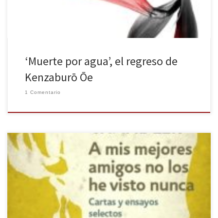
‘Muerte por agua’, el regreso de
Kenzaburō Ōe
1 Comentario
«A mis mejores amigos no los he visto nunca. Conocerme en
persona es la muerte de la ilusión»(Carta de Raymond Chandler a
Dale Warren, 8 de enero de 1948) A mis mejores amigos no los
he visto nunca conforma una compilación de cartas y ensayos
selectos editados por DeBolsillo, una versión ampliada […]