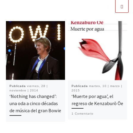
Publicada
viernes, 28 |
Publicada
martes, 10 | marzo |
noviembre | 2014
2015
‘Nothing has changed’:
‘Muerte por agua’, el
una oda a cinco décadas
regreso de Kenzaburō Ōe
de música del gran Bowie
1 Comentario