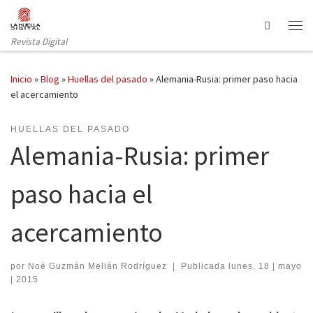
Saltar al contenido
Search
Revista Digital
Inicio
»
Blog
»
Huellas del pasado
»
Alemania-Rusia: primer paso hacia
el acercamiento
HUELLAS DEL PASADO
Alemania-Rusia: primer
paso hacia el
acercamiento
por
Noé Guzmán Melián Rodríguez
|
Publicada
lunes, 18 | mayo
| 2015