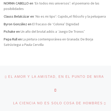
NORMA CABELLO
en
‘En todos mis universos’: el poemario de las
posibilidades
Clauss Belalcázar
en
‘No es mi tipo’: Cupido,el filósofo y la peluquera
Byron González
en
El fracaso de ‘Colonia’ Dignidad
Pichake
en
Un año del brutal adiós a ‘Juego De Tronos’
Pepa Rull
en
La pintura contemporánea en Granada: De Borja
Satrústegui a Paula Cervilla
Navegación de entradas
Entrada anterior
EL AMOR Y LA AMISTAD, EN EL PUNTO DE MIRA
VOLVER A LA LISTA DE 
En
LA CIENCIA NO ES SOLO COSA DE HOMBRES