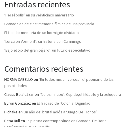
Entradas recientes
‘Persépolis’ en su veinticinco aniversario
Granada es de cine: memoria fílmica de una provincia
El Lianchi: memoria de un hormigón olvidado
‘Lorca en Vermont’: su historia con Cummings
‘Bajo el ojo del gran pájaro’: un futuro especulativo
Comentarios recientes
NORMA CABELLO
en
‘En todos mis universos’: el poemario de las
posibilidades
Clauss Belalcázar
en
‘No es mi tipo’: Cupido,el filósofo y la peluquera
Byron González
en
El fracaso de ‘Colonia’ Dignidad
Pichake
en
Un año del brutal adiós a ‘Juego De Tronos’
Pepa Rull
en
La pintura contemporánea en Granada: De Borja
Satrústegui a Paula Cervilla