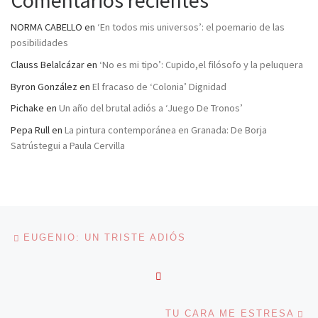
Comentarios recientes
NORMA CABELLO
en
‘En todos mis universos’: el poemario de las
posibilidades
Clauss Belalcázar
en
‘No es mi tipo’: Cupido,el filósofo y la peluquera
Byron González
en
El fracaso de ‘Colonia’ Dignidad
Pichake
en
Un año del brutal adiós a ‘Juego De Tronos’
Pepa Rull
en
La pintura contemporánea en Granada: De Borja
Satrústegui a Paula Cervilla
Navegación de entradas
Entrada anterior
EUGENIO: UN TRISTE ADIÓS
VOLVER A LA LISTA DE 
En
TU CARA ME ESTRESA