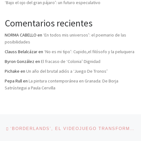
‘Bajo el ojo del gran pájaro’: un futuro especulativo
Comentarios recientes
NORMA CABELLO
en
‘En todos mis universos’: el poemario de las
posibilidades
Clauss Belalcázar
en
‘No es mi tipo’: Cupido,el filósofo y la peluquera
Byron González
en
El fracaso de ‘Colonia’ Dignidad
Pichake
en
Un año del brutal adiós a ‘Juego De Tronos’
Pepa Rull
en
La pintura contemporánea en Granada: De Borja
Satrústegui a Paula Cervilla
Navegación de entradas
Entrada anterior
‘BORDERLANDS’, EL VIDEOJUEGO TRANSFORMADO EN CÓMIC