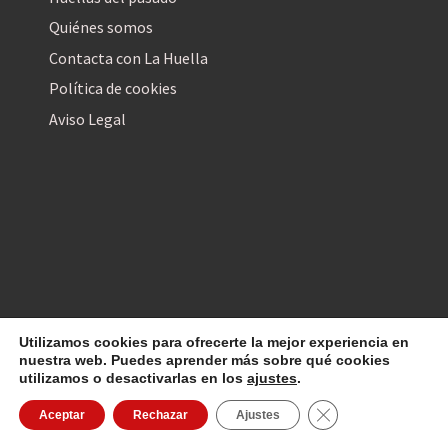
Quiénes somos
Contacta con La Huella
Política de cookies
Aviso Legal
Utilizamos cookies para ofrecerte la mejor experiencia en
La Huella Digital
© 2026
– Todos los derechos reservados
nuestra web. Puedes aprender más sobre qué cookies
utilizamos o desactivarlas en los
ajustes
.
Cerrar el banner d
Aceptar
Rechazar
Ajustes