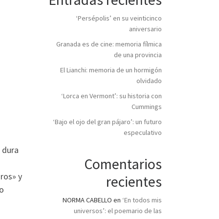
‘Persépolis’ en su veinticinco
aniversario
Granada es de cine: memoria fílmica
de una provincia
El Lianchi: memoria de un hormigón
olvidado
‘Lorca en Vermont’: su historia con
Cummings
‘Bajo el ojo del gran pájaro’: un futuro
especulativo
a dura
Comentarios
ros» y
recientes
co
NORMA CABELLO
en
‘En todos mis
universos’: el poemario de las