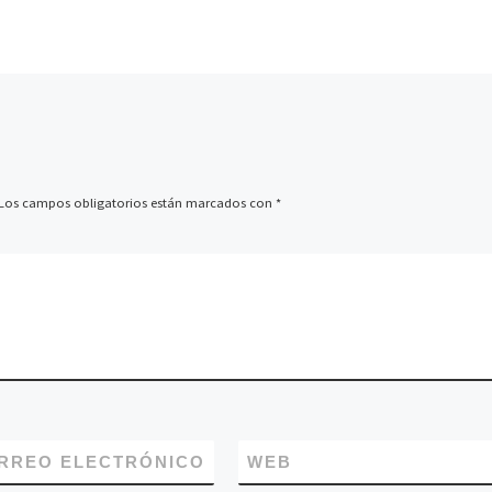
]
personas. […]
Los campos obligatorios están marcados con
*
RREO ELECTRÓNICO
WEB