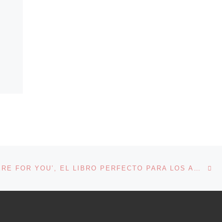
En
ENTRADAS
‘I’LL BE THERE FOR YOU’, EL LIBRO PERFECTO PARA LOS AMANTES DE ‘FRIENDS’