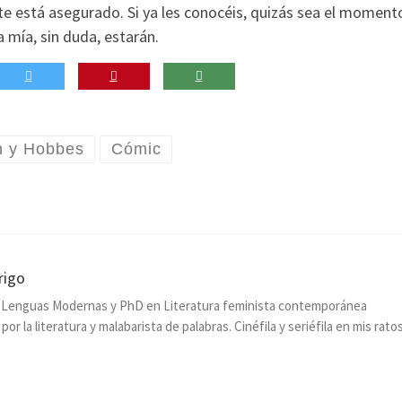
ute está asegurado. Si ya les conocéis, quizás sea el moment
la mía, sin duda, estarán.
n y Hobbes
Cómic
rigo
n Lenguas Modernas y PhD en Literatura feminista contemporánea
or la literatura y malabarista de palabras. Cinéfila y seriéfila en mis rato