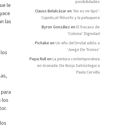
posibilidades
ue le
Clauss Belalcázar
en
‘No es mi tipo’:
byace
Cupido,el filósofo y la peluquera
an las
Byron González
en
El fracaso de
‘Colonia’ Dignidad
Pichake
en
Un año del brutal adiós a
‘Juego De Tronos’
 los
Pepa Rull
en
La pintura contemporánea
en Granada: De Borja Satrústegui a
Paula Cervilla
sas,
 para
 los
tor.
los