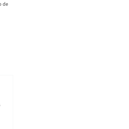
o de
s