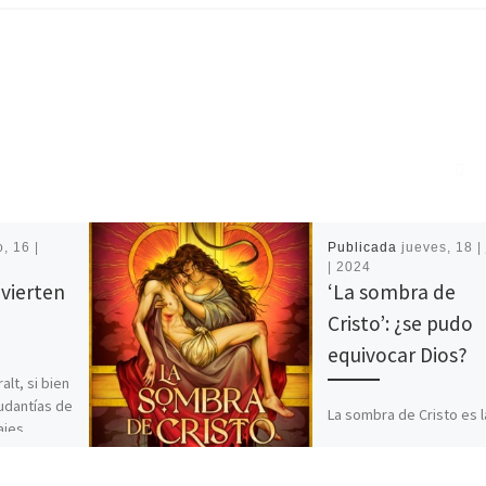
, 16 |
Publicada
jueves, 18 | 
| 2024
evierten
‘La sombra de
Cristo’: ¿se pudo
equivocar Dios?
alt, si bien
udantías de
La sombra de Cristo es l
ajes
nueva novela de Alicia 
como
Gil publicada por Literup
le habían
palabra deja huella en la