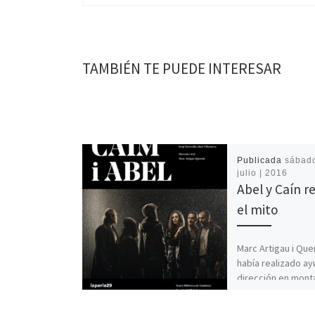
TAMBIÉN TE PUEDE INTERESAR
Publicada
sábado
julio | 2016
Abel y Caín r
el mito
Marc Artigau i Quer
había realizado ay
dirección en mont
importantes, así 
dramaturgias que 