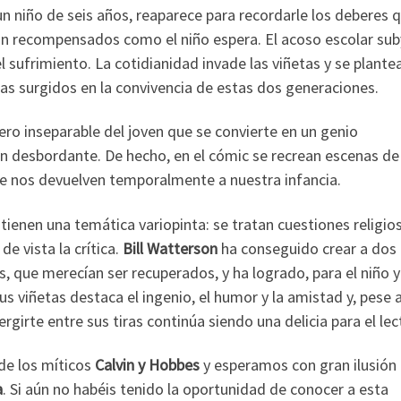
un niño de seis años, reaparece para recordarle los deberes q
rán recompensados como el niño espera. El acoso escolar su
l sufrimiento. La cotidianidad invade las viñetas y se plante
mas surgidos en la convivencia de estas dos generaciones.
ro inseparable del joven que se convierte en un genio
n desbordante. De hecho, en el cómic se recrean escenas de
ue nos devuelven temporalmente a nuestra infancia.
ienen una temática variopinta: se tratan cuestiones religio
de vista la crítica.
Bill Watterson
ha conseguido crear a dos
, que merecían ser recuperados, y ha logrado, para el niño y
sus viñetas destaca el ingenio, el humor y la amistad y, pese a
girte entre sus tiras continúa siendo una delicia para el lec
de los míticos
Calvin y Hobbes
y esperamos con gran ilusión 
a
. Si aún no habéis tenido la oportunidad de conocer a esta