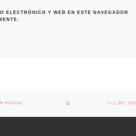
O ELECTRÓNICO Y WEB EN ESTE NAVEGADOR
MENTE.
VOLVER A LA LISTA DE 
LOS TELEVISIVOS LUNNIS DAN EL SALTO A LA GRAN PANTALLA