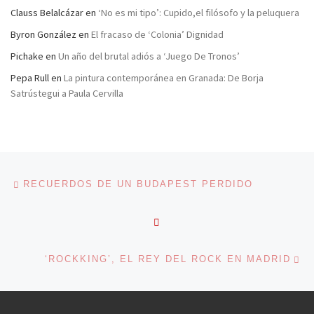
Clauss Belalcázar
en
‘No es mi tipo’: Cupido,el filósofo y la peluquera
Byron González
en
El fracaso de ‘Colonia’ Dignidad
Pichake
en
Un año del brutal adiós a ‘Juego De Tronos’
Pepa Rull
en
La pintura contemporánea en Granada: De Borja
Satrústegui a Paula Cervilla
Navegación de entradas
Entrada anterior
RECUERDOS DE UN BUDAPEST PERDIDO
VOLVER A LA LISTA DE 
En
‘ROCKKING’, EL REY DEL ROCK EN MADRID