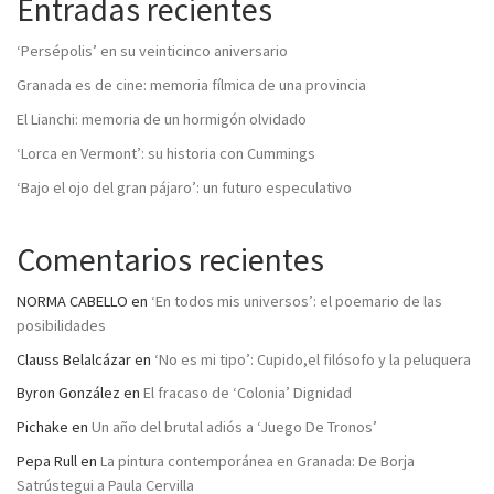
Entradas recientes
‘Persépolis’ en su veinticinco aniversario
Granada es de cine: memoria fílmica de una provincia
El Lianchi: memoria de un hormigón olvidado
‘Lorca en Vermont’: su historia con Cummings
‘Bajo el ojo del gran pájaro’: un futuro especulativo
Comentarios recientes
NORMA CABELLO
en
‘En todos mis universos’: el poemario de las
posibilidades
Clauss Belalcázar
en
‘No es mi tipo’: Cupido,el filósofo y la peluquera
Byron González
en
El fracaso de ‘Colonia’ Dignidad
Pichake
en
Un año del brutal adiós a ‘Juego De Tronos’
Pepa Rull
en
La pintura contemporánea en Granada: De Borja
Satrústegui a Paula Cervilla