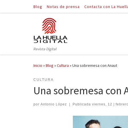
Blog
Notas de prensa
Contacta con La Huell
Saltar al contenido
Revista Digital
Inicio
»
Blog
»
Cultura
»
Una sobremesa con Anaut
CULTURA
Una sobremesa con 
por
Antonio López
|
Publicada
viernes, 12 | febrer