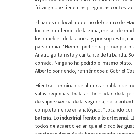
fritanga que tienen las preguntas contestad
El bar es un local moderno del centro de Mad
locales modernos de la zona, mesas de made
los muebles de la abuela y, por supuesto, c
parsimonia. “Hemos pedido el primer plato a
Anaut, guitarrista y cantante de la banda. So
comida. Ninguno ha pedido el mismo plato. “
Alberto sonriendo, refiriéndose a Gabriel Cas
Mientras terminan de almorzar hablan de mús
salas pequeñas. De la artificiosidad de la pr
de supervivencia de la segunda, de la autent
completamente en analógico, “tocando como s
batería.
Lo industrial frente a lo artesanal
. 
todos de acuerdo es en que el disco les gus
canciones después de haber pasado semanas,