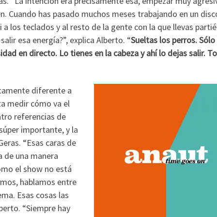
as. “La intención era precisamente ésa, empezar muy agresi
. Cuando has pasado muchos meses trabajando en un disc
i a los teclados y al resto de la gente con la que llevas part
lir esa energía?”, explica Alberto. “
Sueltas los perros. Sólo
ad en directo. Lo tienes en la cabeza y ahí lo dejas salir. T
etamente diferente a
sta medir cómo va el
atro referencias de
súper importante, y la
Geras. “Esas caras de
iba de una manera
omo el show no está
vemos, hablamos entre
ema. Esas cosas las
lberto. “Siempre hay