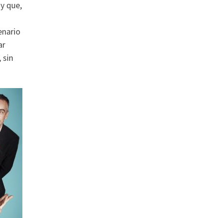
y que,
enario
ar
 sin