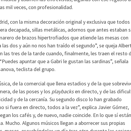
as mil veces, con profesionalidad.
rid, con la misma decoración original y exclusiva que todos 
ra decapada, sillas metálicas, adornos que antes estaban 
amarero de brazos hipertrofiados que atiende las mesas con
 las dos y aún no nos han traído el segundo”, se queja Alber
n las tres de la tarde cuando, finalmente, les traen el resto d
Puedes apuntar que a Gabri le gustan las sardinas”, señala
anova, teclista del grupo.
ica, de la comercial que llena estadios y de la que sobreviv
imera, de las poses y los
playbacks
en directo, y de las dificu
icidad y de la cercanía. Su segundo disco lo han grabado
i fuera en directo, todos a la vez”, explica Javier Gómez,
Llegan los cafés y, de nuevo, nadie coincide. En lo que sí está
ta. Mucho. Algunos músicos llegan a aborrecer sus propias
 meses, escuchándolas un día tras otro durante las sesion