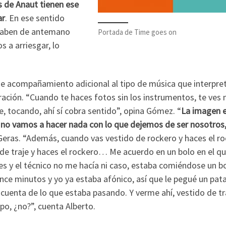
s de Anaut tienen ese
ar
. En ese sentido
o saben de antemano
Portada de Time goes on
 a arriesgar, lo
 de acompañamiento adicional al tipo de música que interpre
ración. “Cuando te haces fotos sin los instrumentos, te ves
e, tocando, ahí sí cobra sentido”, opina Gómez. “
La imagen 
no vamos a hacer nada con lo que dejemos de ser nosotros,
Geras. “Además, cuando vas vestido de rockero y haces el ro
 de traje y haces el rockero… Me acuerdo en un bolo en el q
es y el técnico no me hacía ni caso, estaba comiéndose un b
ince minutos y yo ya estaba afónico, así que le pegué un pa
a cuenta de lo que estaba pasando. Y verme ahí, vestido de tr
, ¿no?”, cuenta Alberto.