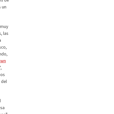
s un
 muy
, las
a
sco,
ndo,
own
,
mos
 del
d
esa