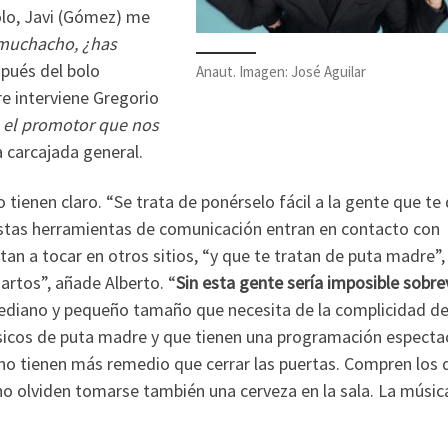
olo, Javi (Gómez) me
 muchacho, ¿has
pués del bolo
Anaut. Imagen: José Aguilar
e interviene Gregorio
e el promotor que nos
a carcajada general.
lo tienen claro. “Se trata de ponérselo fácil a la gente que te
 estas herramientas de comunicación entran en contacto con
itan a tocar en otros sitios, “y que te tratan de puta madre”,
artos”, añade Alberto. “
Sin esta gente sería imposible sobrev
ediano y pequeño tamaño que necesita de la complicidad de
músicos de puta madre y que tienen una programación espectac
 no tienen más remedio que cerrar las puertas. Compren los 
 no olviden tomarse también una cerveza en la sala. La música