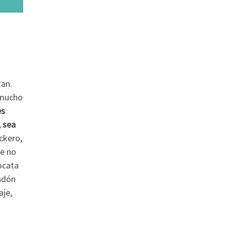
tan.
 mucho
es
 sea
ckero,
ue no
ocata
tadón
aje,