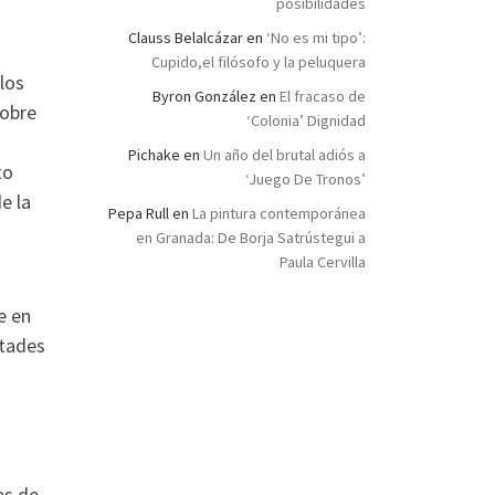
posibilidades
Clauss Belalcázar
en
‘No es mi tipo’:
Cupido,el filósofo y la peluquera
los
Byron González
en
El fracaso de
sobre
‘Colonia’ Dignidad
Pichake
en
Un año del brutal adiós a
to
‘Juego De Tronos’
e la
Pepa Rull
en
La pintura contemporánea
en Granada: De Borja Satrústegui a
Paula Cervilla
e en
ltades
n
es de