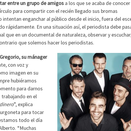
star entre un grupo de amigos
a los que se acaba de conocer 
írculo para compartir con el recién llegado sus bromas
intentan enganchar al público desde el inicio, fuera del esc
o rápidamente. En una situación así, el periodista debe pas
ual que en un documental de naturaleza, observar y escuchar,
contrario que solemos hacer los periodistas.
 Gregorio, su mánager
te, con voz y
como imagen en su
empre hubiéramos
momento para darnos
 trabajando en el
dinero
”, explica
furgoneta para tocar
estamos todo el día
 Alberto. “Muchas