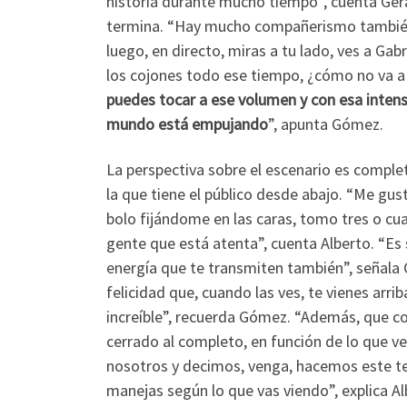
historia durante mucho tiempo”, cuenta Ger
termina. “Hay mucho compañerismo también
luego, en directo, miras a tu lado, ves a Gabr
los cojones todo ese tiempo, ¿cómo no va a sa
puedes tocar a ese volumen y con esa intensid
mundo está empujando
”, apunta Gómez.
La perspectiva sobre el escenario es compl
la que tiene el público desde abajo. “Me gu
bolo fijándome en las caras, tomo tres o cu
gente que está atenta”, cuenta Alberto. “Es 
energía que te transmiten también”, señala 
felicidad que, cuando las ves, te vienes arr
increíble”, recuerda Gómez. “Además, que c
cerrado al completo, en función de lo que 
nosotros y decimos, venga, hacemos este t
manejas según lo que vas viendo”, explica A