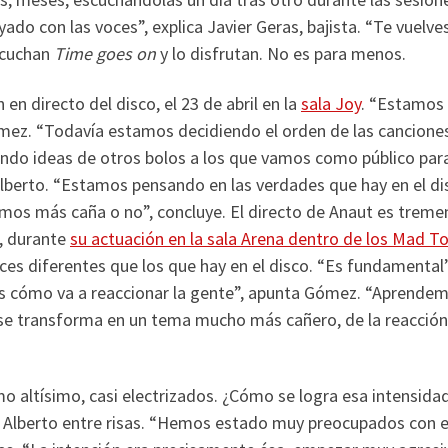
ado con las voces”, explica Javier Geras, bajista. “Te vuelve
escuchan
Time goes on
y lo disfrutan. No es para menos.
en directo del disco, el 23 de abril en la
sala Joy
. “Estamos
mez. “Todavía estamos decidiendo el orden de las canciones
ndo ideas de otros bolos a los que vamos como público par
 Alberto. “Estamos pensando en las verdades que hay en el di
mos más caña o no”, concluye. El directo de Anaut es treme
, durante
su actuación en la sala Arena dentro de los Mad T
ces diferentes que los que hay en el disco. “Es fundamental”
bes cómo va a reaccionar la gente”, apunta Gómez. “Aprende
se transforma en un tema mucho más cañero, de la reacción
o altísimo, casi electrizados. ¿Cómo se logra esa intensida
a Alberto entre risas. “Hemos estado muy preocupados con 