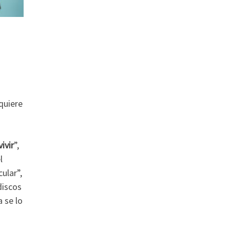
 quiere
ivir
”,
l
ular”,
discos
 se lo