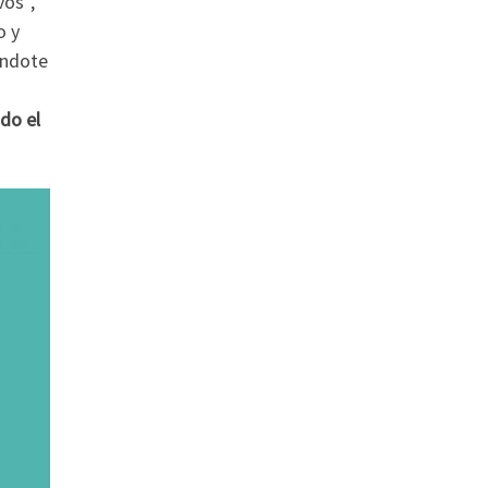
vos”,
o y
iéndote
odo el