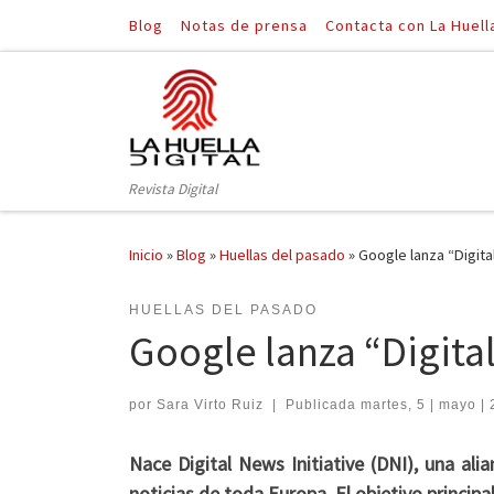
Blog
Notas de prensa
Contacta con La Huell
Saltar al contenido
Revista Digital
Inicio
»
Blog
»
Huellas del pasado
»
Google lanza “Digital
HUELLAS DEL PASADO
Google lanza “Digital
por
Sara Virto Ruiz
|
Publicada
martes, 5 | mayo |
Nace Digital News Initiative (DNI), una al
noticias de toda Europa. El objetivo principa