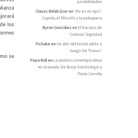
posibilidades
alianza
Clauss Belalcázar
en
‘No es mi tipo’:
jorará
Cupido,el filósofo y la peluquera
de los
Byron González
en
El fracaso de
formes
‘Colonia’ Dignidad
Pichake
en
Un año del brutal adiós a
‘Juego De Tronos’
ismo se
Pepa Rull
en
La pintura contemporánea
en Granada: De Borja Satrústegui a
Paula Cervilla