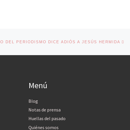
En
ENTRADAS
O DEL PERIODISMO DICE ADIÓS A JESÚS HERMIDA
Menú
Blog
Notas de prensa
Huellas del pasado
Quiénes somos