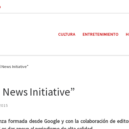
a
CULTURA
ENTRETENIMIENTO
H
 News Initiative”
 News Initiative”
 2015
ianza formada desde Google y con la colaboración de edito
l es dar apoyo al periodismo de alta calidad.