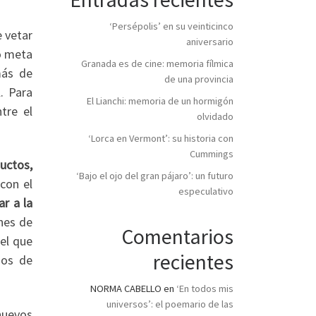
‘Persépolis’ en su veinticinco
e vetar
aniversario
o meta
Granada es de cine: memoria fílmica
más de
de una provincia
. Para
El Lianchi: memoria de un hormigón
tre el
olvidado
‘Lorca en Vermont’: su historia con
Cummings
uctos,
‘Bajo el ojo del gran pájaro’: un futuro
con el
especulativo
ar a la
nes de
Comentarios
el que
recientes
ios de
NORMA CABELLO
en
‘En todos mis
universos’: el poemario de las
nuevos