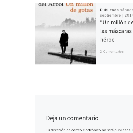
Publicada
sábado
septiembre | 201
“Un millón de
las máscaras 
héroe
2 Comentarios
Víctor del Árbol re
alarde de maestría
una novela excele
mezcla a la perfec
géneros así como 
Deja un comentario
Tu dirección de correo electrónico no será publicada.