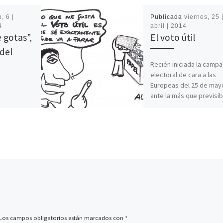
, 6 |
Publicada
viernes, 25 
4
abril | 2014
 gotas”,
El voto útil
del
Recién iniciada la camp
electoral de cara a las
Europeas del 25 de mayo
ante la más que previsib
aliza un
debacle del […]
 autoral en
nte que
ción
la […]
Los campos obligatorios están marcados con
*